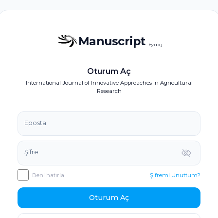
Manuscript
by BOQ
Oturum Aç
International Journal of Innovative Approaches in Agricultural
Research
Eposta
Şifre
Beni hatırla
Şifremi Unuttum?
Oturum Aç