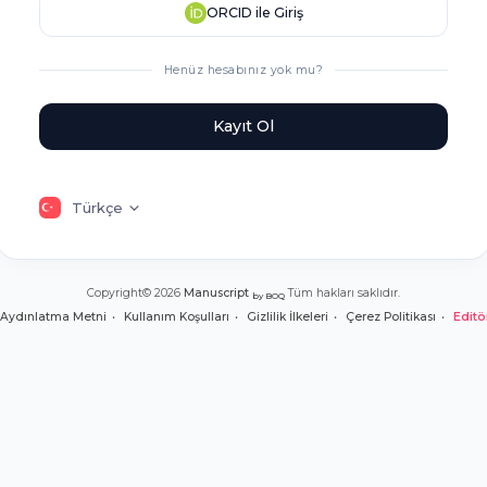
ORCID ile Giriş
Henüz hesabınız yok mu?
Kayıt Ol
Türkçe
Copyright© 2026
Manuscript
Tüm hakları saklıdır.
by BOQ
Aydınlatma Metni
Kullanım Koşulları
Gizlilik İlkeleri
Çerez Politikası
Editör